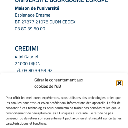
Maison de l'université
Esplanade Erasme
BP 27877 21078 DIJON CEDEX
03 80 39 50 00
CREDIMI
4 bd Gabriel
21000 DIJON
Tél.
03 80 39 53 92
Email.
credimi.secretariat@u-bourgogne.fr
Gérer le consentement aux
cookies de l'uB
INFORMATIONS LÉGALES
Pour offrir les meilleures expériences, nous utilisons des technologies telles que
les cookies pour stocker et/ou accéder aux informations des appareils. Le fait de
Mentions légales
consentir à ces technologies nous permettra de traiter des données telles que le
Gérer mes cookies
comportement de navigation ou les ID uniques sur ce site. Le fait de ne pas
consentir ou de retirer son consentement peut avoir un effet négatif sur certaines
Politique de cookies
caractéristiques et fonctions.
Déclaration de confidentialité