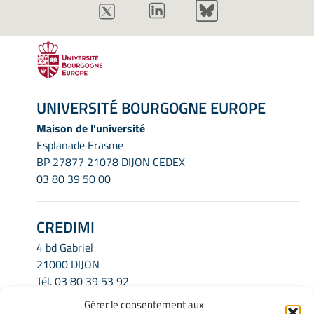
UNIVERSITÉ BOURGOGNE EUROPE
Maison de l'université
Esplanade Erasme
BP 27877 21078 DIJON CEDEX
03 80 39 50 00
CREDIMI
4 bd Gabriel
21000 DIJON
Tél.
03 80 39 53 92
Email.
credimi.secretariat@u-bourgogne.fr
Gérer le consentement aux