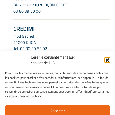
BP 27877 21078 DIJON CEDEX
03 80 39 50 00
CREDIMI
4 bd Gabriel
21000 DIJON
Tél.
03 80 39 53 92
Email.
credimi.secretariat@u-bourgogne.fr
Gérer le consentement aux
cookies de l'uB
INFORMATIONS LÉGALES
Pour offrir les meilleures expériences, nous utilisons des technologies telles que
les cookies pour stocker et/ou accéder aux informations des appareils. Le fait de
Mentions légales
consentir à ces technologies nous permettra de traiter des données telles que le
Gérer mes cookies
comportement de navigation ou les ID uniques sur ce site. Le fait de ne pas
consentir ou de retirer son consentement peut avoir un effet négatif sur certaines
Politique de cookies
caractéristiques et fonctions.
Déclaration de confidentialité
Avertissement
Accepter