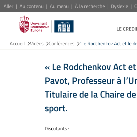
Aller
Au contenu
Au menu
À la recherche
Dyslexie
C
LE CREDI
Accueil
Vidéos
Conférences
"Le Rodchenkov Act et le dr
« Le Rodchenkov Act et 
Pavot, Professeur à l’U
Titulaire de la Chaire d
sport.
Discutants :