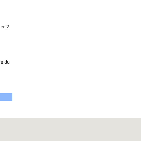
2
ter 2
re du