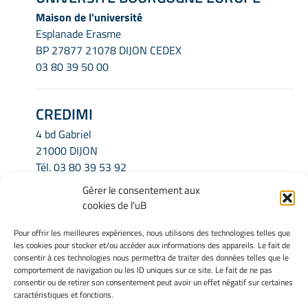
Maison de l'université
Esplanade Erasme
BP 27877 21078 DIJON CEDEX
03 80 39 50 00
CREDIMI
4 bd Gabriel
21000 DIJON
Tél.
03 80 39 53 92
Email.
credimi.secretariat@u-bourgogne.fr
Gérer le consentement aux
cookies de l'uB
INFORMATIONS LÉGALES
Pour offrir les meilleures expériences, nous utilisons des technologies telles que
les cookies pour stocker et/ou accéder aux informations des appareils. Le fait de
Mentions légales
consentir à ces technologies nous permettra de traiter des données telles que le
Gérer mes cookies
comportement de navigation ou les ID uniques sur ce site. Le fait de ne pas
consentir ou de retirer son consentement peut avoir un effet négatif sur certaines
Politique de cookies
caractéristiques et fonctions.
Déclaration de confidentialité