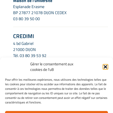
Maison de l'université
Esplanade Erasme
BP 27877 21078 DIJON CEDEX
03 80 39 50 00
CREDIMI
4 bd Gabriel
21000 DIJON
Tél.
03 80 39 53 92
Email.
credimi.secretariat@u-bourgogne.fr
Gérer le consentement aux
cookies de l'uB
INFORMATIONS LÉGALES
Pour offrir les meilleures expériences, nous utilisons des technologies telles que
les cookies pour stocker et/ou accéder aux informations des appareils. Le fait de
Mentions légales
consentir à ces technologies nous permettra de traiter des données telles que le
Gérer mes cookies
comportement de navigation ou les ID uniques sur ce site. Le fait de ne pas
consentir ou de retirer son consentement peut avoir un effet négatif sur certaines
Politique de cookies
caractéristiques et fonctions.
Déclaration de confidentialité
Avertissement