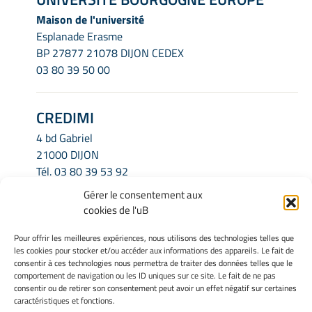
Maison de l'université
Esplanade Erasme
BP 27877 21078 DIJON CEDEX
03 80 39 50 00
CREDIMI
4 bd Gabriel
21000 DIJON
Tél.
03 80 39 53 92
Email.
credimi.secretariat@u-bourgogne.fr
Gérer le consentement aux
cookies de l'uB
INFORMATIONS LÉGALES
Pour offrir les meilleures expériences, nous utilisons des technologies telles que
les cookies pour stocker et/ou accéder aux informations des appareils. Le fait de
Mentions légales
consentir à ces technologies nous permettra de traiter des données telles que le
Gérer mes cookies
comportement de navigation ou les ID uniques sur ce site. Le fait de ne pas
consentir ou de retirer son consentement peut avoir un effet négatif sur certaines
Politique de cookies
caractéristiques et fonctions.
Déclaration de confidentialité