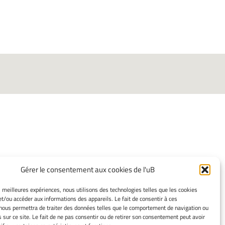
INFORMATIONS
Gérer le consentement aux cookies de l'uB
LÉGALES
es meilleures expériences, nous utilisons des technologies telles que les cookies
Mentions légales
et/ou accéder aux informations des appareils. Le fait de consentir à ces
nous permettra de traiter des données telles que le comportement de navigation ou
Gérer mes cookies
s sur ce site. Le fait de ne pas consentir ou de retirer son consentement peut avoir
Politique de cookies