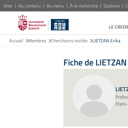
Aller
Au contenu
Au menu
À la recherche
Dyslexie
C
LE CREDI
Accueil
Membres
Chercheurs invités
LIETZAN Erika
Fiche de LIETZAN
LIET
Profes
Etats-