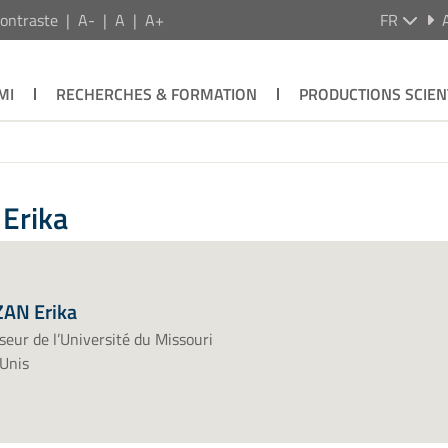
ontraste
A-
A
A+
FR
MI
RECHERCHES & FORMATION
PRODUCTIONS SCIEN
 Erika
ZAN Erika
seur de l’Université du Missouri
Unis