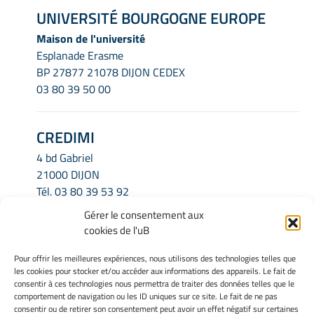
UNIVERSITÉ BOURGOGNE EUROPE
Maison de l'université
Esplanade Erasme
BP 27877 21078 DIJON CEDEX
03 80 39 50 00
CREDIMI
4 bd Gabriel
21000 DIJON
Tél.
03 80 39 53 92
Email.
credimi.secretariat@u-bourgogne.fr
Gérer le consentement aux
cookies de l'uB
INFORMATIONS LÉGALES
Pour offrir les meilleures expériences, nous utilisons des technologies telles que
les cookies pour stocker et/ou accéder aux informations des appareils. Le fait de
Mentions légales
consentir à ces technologies nous permettra de traiter des données telles que le
Gérer mes cookies
comportement de navigation ou les ID uniques sur ce site. Le fait de ne pas
consentir ou de retirer son consentement peut avoir un effet négatif sur certaines
Politique de cookies