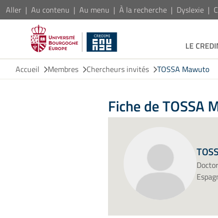
Aller
Au contenu
Au menu
À la recherche
Dyslexie
C
LE CREDI
Accueil
Membres
Chercheurs invités
TOSSA Mawuto
Fiche de TOSSA 
TOS
Doctor
Espagn