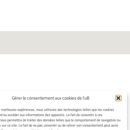
INFORMATIONS
Gérer le consentement aux cookies de l'uB
LÉGALES
es meilleures expériences, nous utilisons des technologies telles que les cookies
Mentions légales
et/ou accéder aux informations des appareils. Le fait de consentir à ces
nous permettra de traiter des données telles que le comportement de navigation ou
Gérer mes cookies
s sur ce site. Le fait de ne pas consentir ou de retirer son consentement peut avoir
Politique de cookies