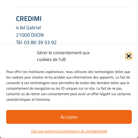
CREDIMI
4 bd Gabriel
21000 DIJON
Tél.
03 80 39 53 92
Email.
credimi.secretariat@u-bourgogne.fr
Gérer le consentement aux
cookies de l'uB
INFORMATIONS LÉGALES
Pour offrir les meilleures expériences, nous utilisons des technologies telles que
les cookies pour stocker et/ou accéder aux informations des appareils. Le fait de
Mentions légales
consentir à ces technologies nous permettra de traiter des données telles que le
Gérer mes cookies
comportement de navigation ou les ID uniques sur ce site. Le fait de ne pas
consentir ou de retirer son consentement peut avoir un effet négatif sur certaines
Politique de cookies
caractéristiques et fonctions.
Déclaration de confidentialité
Avertissement
Accepter
Site Officiel - Credimi @ 2026
Opt-out preferences
Déclaration de confidentialité
Copyright Université de Bourgogne Europe