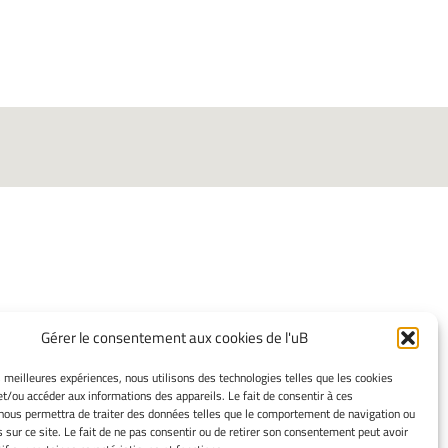
INFORMATIONS
Gérer le consentement aux cookies de l'uB
LÉGALES
es meilleures expériences, nous utilisons des technologies telles que les cookies
Mentions légales
et/ou accéder aux informations des appareils. Le fait de consentir à ces
nous permettra de traiter des données telles que le comportement de navigation ou
Gérer mes cookies
s sur ce site. Le fait de ne pas consentir ou de retirer son consentement peut avoir
Politique de cookies