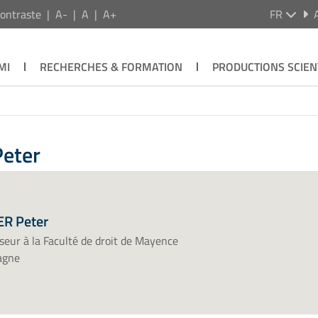
ontraste
A-
A
A+
FR
MI
RECHERCHES & FORMATION
PRODUCTIONS SCIEN
Peter
R Peter
seur à la Faculté de droit de Mayence
agne