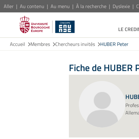
Aller
Au contenu
Au menu
À la recherche
Dyslexie
C
LE CREDI
Accueil
Membres
Chercheurs invités
HUBER Peter
Fiche de HUBER 
HUBE
Profes
Allem