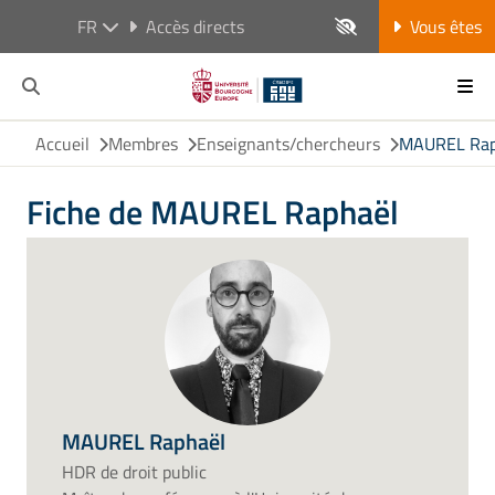
FR
Accès directs
Vous êtes
Accueil
Membres
Enseignants/chercheurs
MAUREL Rap
Fiche de MAUREL Raphaël
MAUREL Raphaël
HDR de droit public