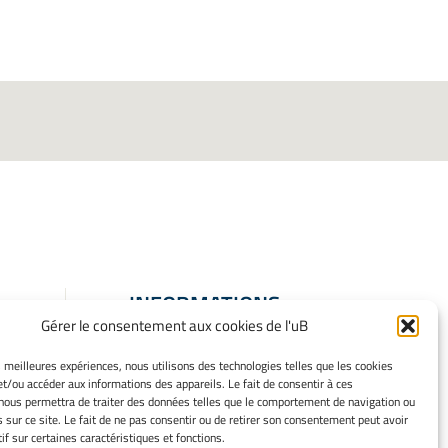
INFORMATIONS
Gérer le consentement aux cookies de l'uB
LÉGALES
Mentions légales
es meilleures expériences, nous utilisons des technologies telles que les cookies
et/ou accéder aux informations des appareils. Le fait de consentir à ces
Gérer mes cookies
nous permettra de traiter des données telles que le comportement de navigation ou
Politique de cookies
s sur ce site. Le fait de ne pas consentir ou de retirer son consentement peut avoir
Déclaration de confidentialité
if sur certaines caractéristiques et fonctions.