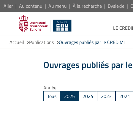
Aller
Au contenu
Au menu
À la recherche
Dyslexie
C
LE CREDI
Accueil
Publications
Ouvrages publiés par le CREDIMI
Ouvrages publiés par l
Année
Tous
2025
2024
2023
2021