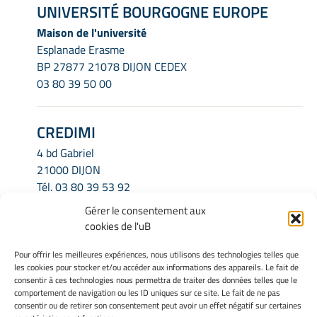
UNIVERSITÉ BOURGOGNE EUROPE
Maison de l'université
Esplanade Erasme
BP 27877 21078 DIJON CEDEX
03 80 39 50 00
CREDIMI
4 bd Gabriel
21000 DIJON
Tél.
03 80 39 53 92
Email.
credimi.secretariat@u-bourgogne.fr
Gérer le consentement aux
cookies de l'uB
INFORMATIONS LÉGALES
Pour offrir les meilleures expériences, nous utilisons des technologies telles que
les cookies pour stocker et/ou accéder aux informations des appareils. Le fait de
Mentions légales
consentir à ces technologies nous permettra de traiter des données telles que le
Gérer mes cookies
comportement de navigation ou les ID uniques sur ce site. Le fait de ne pas
consentir ou de retirer son consentement peut avoir un effet négatif sur certaines
Politique de cookies