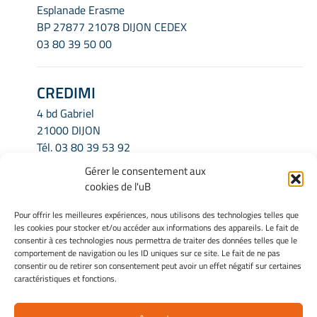
Esplanade Erasme
BP 27877 21078 DIJON CEDEX
03 80 39 50 00
CREDIMI
4 bd Gabriel
21000 DIJON
Tél.
03 80 39 53 92
Email.
credimi.secretariat@u-bourgogne.fr
Gérer le consentement aux
cookies de l'uB
INFORMATIONS LÉGALES
Pour offrir les meilleures expériences, nous utilisons des technologies telles que
les cookies pour stocker et/ou accéder aux informations des appareils. Le fait de
Mentions légales
consentir à ces technologies nous permettra de traiter des données telles que le
Gérer mes cookies
comportement de navigation ou les ID uniques sur ce site. Le fait de ne pas
consentir ou de retirer son consentement peut avoir un effet négatif sur certaines
Politique de cookies
caractéristiques et fonctions.
Déclaration de confidentialité
Avertissement