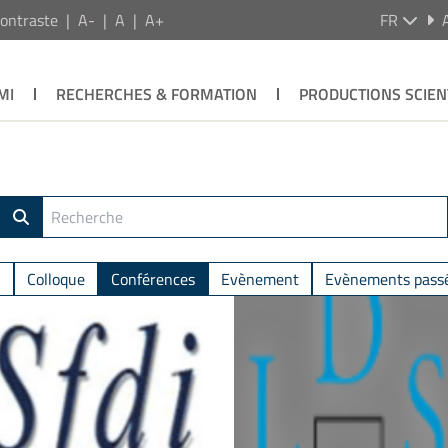
ontraste
A-
A
A+
FR
MI
RECHERCHES & FORMATION
PRODUCTIONS SCIEN
n
Colloque
Conférences
Evènement
Evènements pass