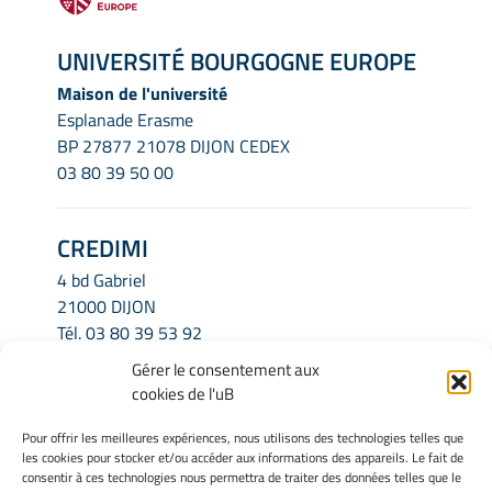
UNIVERSITÉ BOURGOGNE EUROPE
Maison de l'université
Esplanade Erasme
BP 27877 21078 DIJON CEDEX
03 80 39 50 00
CREDIMI
4 bd Gabriel
21000 DIJON
Tél.
03 80 39 53 92
Email.
credimi.secretariat@u-bourgogne.fr
Gérer le consentement aux
cookies de l'uB
INFORMATIONS LÉGALES
Pour offrir les meilleures expériences, nous utilisons des technologies telles que
les cookies pour stocker et/ou accéder aux informations des appareils. Le fait de
Mentions légales
consentir à ces technologies nous permettra de traiter des données telles que le