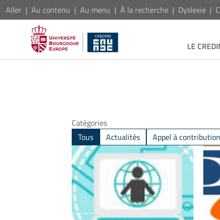
Aller
Au contenu
Au menu
À la recherche
Dyslexie
C
LE CREDI
Catégories
Tous
Actualités
Appel à contributio