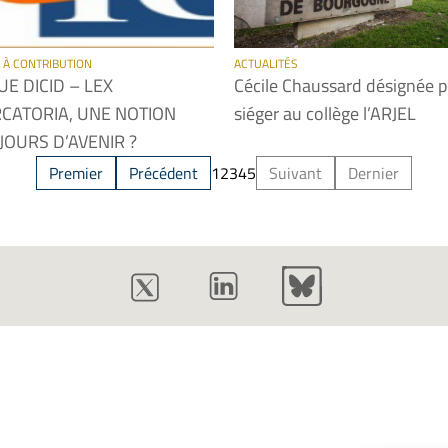
 À CONTRIBUTION
ACTUALITÉS
UE DICID – LEX
Cécile Chaussard désignée 
CATORIA, UNE NOTION
siéger au collège l’ARJEL
JOURS D’AVENIR ?
Premier
Précédent
1
2
3
4
5
Suivant
Dernier